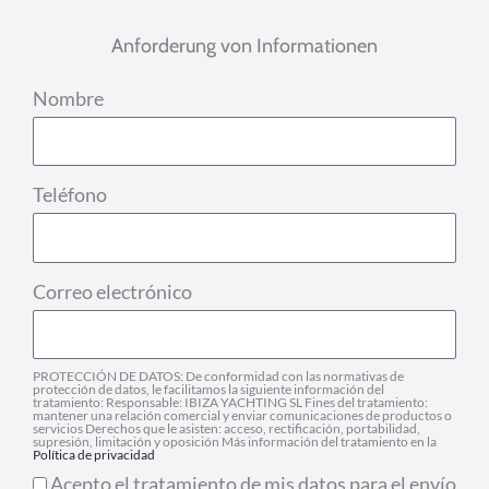
Anforderung von Informationen
Nombre
Teléfono
Correo electrónico
PROTECCIÓN DE DATOS: De conformidad con las normativas de
protección de datos, le facilitamos la siguiente información del
tratamiento: Responsable: IBIZA YACHTING SL Fines del tratamiento:
mantener una relación comercial y enviar comunicaciones de productos o
servicios Derechos que le asisten: acceso, rectificación, portabilidad,
supresión, limitación y oposición Más información del tratamiento en la
Política de privacidad
Acepto el tratamiento de mis datos para el envío