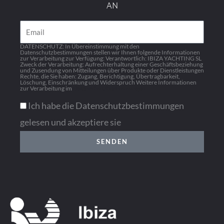
AN
Email
DATENSCHUTZ: In Übereinstimmung mit den
Datenschutzbestimmungen stellen wir Ihnen folgende Informationen
zur Verarbeitung zur Verfügung: Verantwortlich: IBIZA YACHTING SL
Zweck der Verarbeitung: Aufrechterhaltung einer Geschäftsbeziehung
und Zusendung von Mitteilungen über Produkte oder Dienstleistungen
Rechte, die Sie haben: Zugang, Berichtigung, Übertragbarkeit,
Löschung, Einschränkung und Widerspruch Weitere Informationen
zur Verarbeitung im
Datenschutzbestimmungen
Ich habe die Datenschutzbestimmungen
gelesen und akzeptiere sie
SENDEN