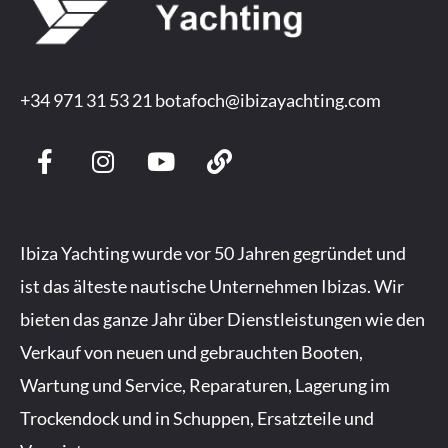
+34 971 31 53 21
botafoch@ibizayachting.com
F
I
Y
L
a
n
o
i
c
s
u
n
e
t
t
k
b
a
u
Ibiza Yachting wurde vor 50 Jahren gegründet und
o
g
b
ist das älteste nautische Unternehmen Ibizas. Wir
o
r
e
bieten das ganze Jahr über Dienstleistungen wie den
k
a
-
m
Verkauf von neuen und gebrauchten Booten,
f
Wartung und Service, Reparaturen, Lagerung im
Trockendock und in Schuppen, Ersatzteile und