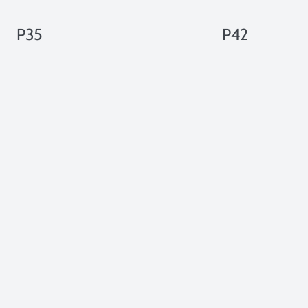
P35
P42