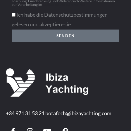
Löschung, Einschränkung und Widerspruch Weitere Informationen
zur Verarbeitung im
Datenschutzbestimmungen
Ich habe die Datenschutzbestimmungen
gelesen und akzeptiere sie
SENDEN
+34 971 31 53 21
botafoch@ibizayachting.com
F
I
Y
L