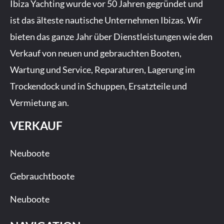
b
a
u
Ibiza Yachting wurde vor 50 Jahren gegründet und
o
g
b
ist das älteste nautische Unternehmen Ibizas. Wir
o
r
e
bieten das ganze Jahr über Dienstleistungen wie den
k
a
-
m
Verkauf von neuen und gebrauchten Booten,
f
Wartung und Service, Reparaturen, Lagerung im
Trockendock und in Schuppen, Ersatzteile und
Vermietung an.
VERKAUF
Neuboote
Gebrauchtboote
Neuboote