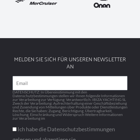
MELDEN SIE SICH FÜR UNSEREN NEWSLETTER
AN
Email
DATENSCHUTZ: In Übereinstimmung mit den
Datenschutzbestimmungen stellen wir Ihnen folgende Informationen
zur Verarbeitung zur Verfügung: Verantwortlich: IBIZA YACHTING SL
Zweck der Verarbeitung: Aufrechterhaltung einer Geschäftsbeziehung
und Zusendung von Mitteilungen über Produkte oder Dienstleistungen
Rechte, die Sie haben: Zugang, Berichtigung, Übertragbarkeit,
Löschung, Einschränkung und Widerspruch Weitere Informationen
zur Verarbeitung im
Datenschutzbestimmungen
Ich habe die Datenschutzbestimmungen
gelesen und akzeptiere sie