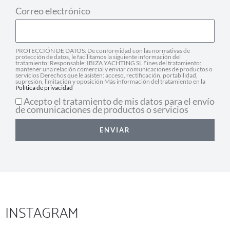
Correo electrónico
PROTECCIÓN DE DATOS: De conformidad con las normativas de
protección de datos, le facilitamos la siguiente información del
tratamiento: Responsable: IBIZA YACHTING SL Fines del tratamiento:
mantener una relación comercial y enviar comunicaciones de productos o
servicios Derechos que le asisten: acceso, rectificación, portabilidad,
supresión, limitación y oposición Más información del tratamiento en la
Política de privacidad
Acepto el tratamiento de mis datos para el envío
de comunicaciones de productos o servicios
ENVIAR
INSTAGRAM