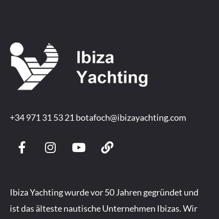
+34 971 31 53 21
botafoch@ibizayachting.com
F
I
Y
L
a
n
o
i
c
s
u
n
e
t
t
k
b
a
u
Ibiza Yachting wurde vor 50 Jahren gegründet und
o
g
b
ist das älteste nautische Unternehmen Ibizas. Wir
o
r
e