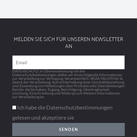
MELDEN SIE SICH FÜR UNSEREN NEWSLETTER
AN
Email
DATENSCHUTZ: In Übereinstimmung mit den
Datenschutzbestimmungen stellen wir Ihnen folgende Informationen
zur Verarbeitung zur Verfügung: Verantwortlich: IBIZA YACHTING SL
Zweck der Verarbeitung: Aufrechterhaltung einer Geschäftsbeziehung
und Zusendung von Mitteilungen über Produkte oder Dienstleistungen
Rechte, die Sie haben: Zugang, Berichtigung, Übertragbarkeit,
Löschung, Einschränkung und Widerspruch Weitere Informationen
zur Verarbeitung im
Datenschutzbestimmungen
Ich habe die Datenschutzbestimmungen
gelesen und akzeptiere sie
SENDEN