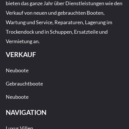
bieten das ganze Jahr über Dienstleistungen wie den
k
a
-
m
Verkauf von neuen und gebrauchten Booten,
f
Wartung und Service, Reparaturen, Lagerung im
Trockendock und in Schuppen, Ersatzteile und
Vermietung an.
VERKAUF
Neuboote
Gebrauchtboote
Neuboote
NAVIGATION
Luxus Villen