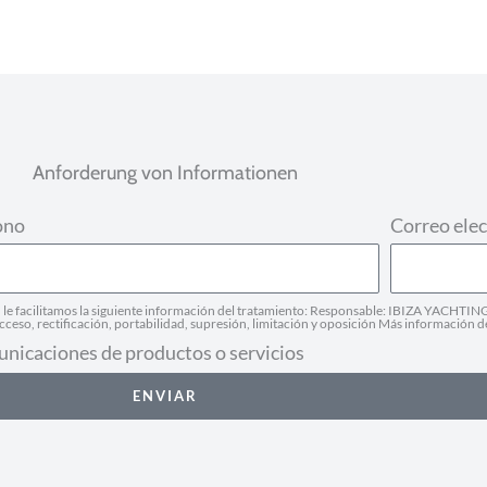
Anforderung von Informationen
ono
Correo elec
facilitamos la siguiente información del tratamiento: Responsable: IBIZA YACHTING 
ceso, rectificación, portabilidad, supresión, limitación y oposición Más información d
unicaciones de productos o servicios
ENVIAR