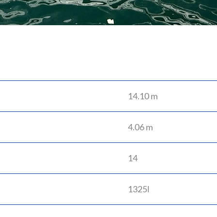
14.10 m
4.06 m
14
1325l