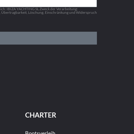
lich: IBIZA YACHTING SL Zweck der Verarbeitung:
g, Übertragbarkeit, Löschung, Einschränkung und Widerspruch
CHARTER
Bootsverleih