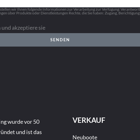
len wir Ihnen folgende Informationen zur Verarbeitung zur Verfügung: Verantwort
gen über Produkte oder Dienstleistungen Rechte, die Sie haben: Zugang, Berichtigun
und akzeptiere sie
SENDEN
VERKAUF
ing wurde vor 50
ündet und ist das
Neuboote