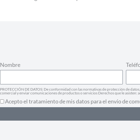
Nombre
Teléf
PROTECCIÓN DE DATOS: De conformidad con las normativas de protección de datos, le 
comercial y enviar comunicaciones de productos o servicios Derechos que le asisten: ac
Acepto el tratamiento de mis datos para el envío de com