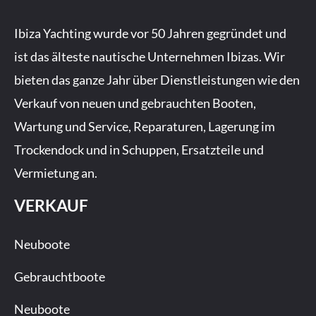
e
t
t
k
b
a
u
Ibiza Yachting wurde vor 50 Jahren gegründet und
o
g
b
ist das älteste nautische Unternehmen Ibizas. Wir
o
r
e
bieten das ganze Jahr über Dienstleistungen wie den
k
a
-
m
Verkauf von neuen und gebrauchten Booten,
f
Wartung und Service, Reparaturen, Lagerung im
Trockendock und in Schuppen, Ersatzteile und
Vermietung an.
VERKAUF
Neuboote
Gebrauchtboote
Neuboote