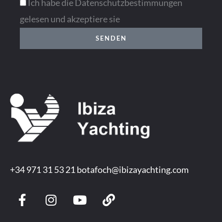
Ich habe die Datenschutzbestimmungen
gelesen und akzeptiere sie
SENDEN
+34 971 31 53 21
botafoch@ibizayachting.com
F
I
Y
L
a
n
o
i
c
s
u
n