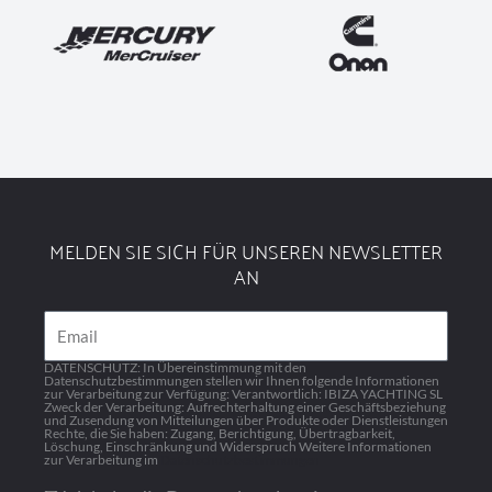
MELDEN SIE SICH FÜR UNSEREN NEWSLETTER
AN
Email
DATENSCHUTZ: In Übereinstimmung mit den
Datenschutzbestimmungen stellen wir Ihnen folgende Informationen
zur Verarbeitung zur Verfügung: Verantwortlich: IBIZA YACHTING SL
Zweck der Verarbeitung: Aufrechterhaltung einer Geschäftsbeziehung
und Zusendung von Mitteilungen über Produkte oder Dienstleistungen
Rechte, die Sie haben: Zugang, Berichtigung, Übertragbarkeit,
Löschung, Einschränkung und Widerspruch Weitere Informationen
zur Verarbeitung im
Datenschutzbestimmungen