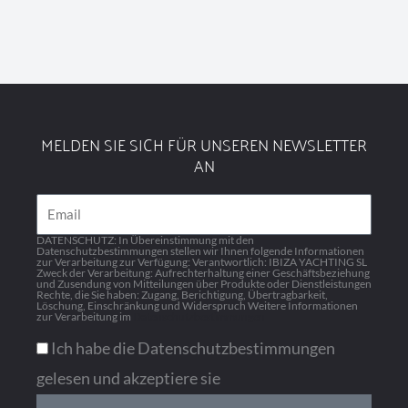
MELDEN SIE SICH FÜR UNSEREN NEWSLETTER
AN
Email
DATENSCHUTZ: In Übereinstimmung mit den
Datenschutzbestimmungen stellen wir Ihnen folgende Informationen
zur Verarbeitung zur Verfügung: Verantwortlich: IBIZA YACHTING SL
Zweck der Verarbeitung: Aufrechterhaltung einer Geschäftsbeziehung
und Zusendung von Mitteilungen über Produkte oder Dienstleistungen
Rechte, die Sie haben: Zugang, Berichtigung, Übertragbarkeit,
Löschung, Einschränkung und Widerspruch Weitere Informationen
zur Verarbeitung im
Datenschutzbestimmungen
Ich habe die Datenschutzbestimmungen
gelesen und akzeptiere sie