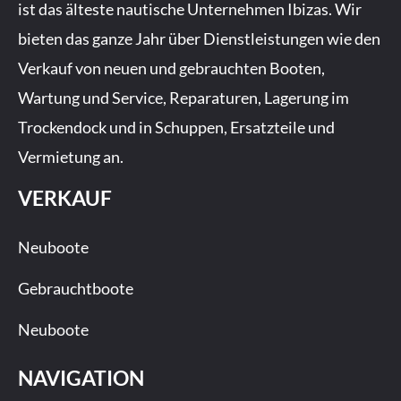
ist das älteste nautische Unternehmen Ibizas. Wir
o
r
e
bieten das ganze Jahr über Dienstleistungen wie den
k
a
-
m
Verkauf von neuen und gebrauchten Booten,
f
Wartung und Service, Reparaturen, Lagerung im
Trockendock und in Schuppen, Ersatzteile und
Vermietung an.
VERKAUF
Neuboote
Gebrauchtboote
Neuboote
NAVIGATION