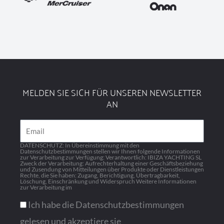
MELDEN SIE SICH FÜR UNSEREN NEWSLETTER
AN
Email
DATENSCHUTZ: In Übereinstimmung mit den
Datenschutzbestimmungen stellen wir Ihnen folgende Informationen
zur Verarbeitung zur Verfügung: Verantwortlich: IBIZA YACHTING SL
Zweck der Verarbeitung: Aufrechterhaltung einer Geschäftsbeziehung
und Zusendung von Mitteilungen über Produkte oder Dienstleistungen
Rechte, die Sie haben: Zugang, Berichtigung, Übertragbarkeit,
Löschung, Einschränkung und Widerspruch Weitere Informationen
zur Verarbeitung im
Datenschutzbestimmungen
Ich habe die Datenschutzbestimmungen
gelesen und akzeptiere sie