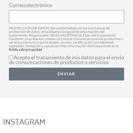
Correo electrónico
PROTECCIÓN DE DATOS: De conformidad con las normativas de
protección de datos, le facilitamos la siguiente información del
tratamiento: Responsable: IBIZA YACHTING SL Fines del tratamiento:
mantener una relación comercial y enviar comunicaciones de productos o
servicios Derechos que le asisten: acceso, rectificación, portabilidad,
supresión, limitación y oposición Más información del tratamiento en la
Política de privacidad
Acepto el tratamiento de mis datos para el envío
de comunicaciones de productos o servicios
ENVIAR
INSTAGRAM