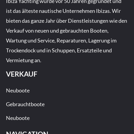
Ibiza Yachting wurde vor 50 Jahren gegründet und
o
g
b
ist das älteste nautische Unternehmen Ibizas. Wir
o
r
e
bieten das ganze Jahr über Dienstleistungen wie den
k
a
-
m
Verkauf von neuen und gebrauchten Booten,
f
Wartung und Service, Reparaturen, Lagerung im
Trockendock und in Schuppen, Ersatzteile und
Vermietung an.
VERKAUF
Neuboote
Gebrauchtboote
Neuboote
NAVIGATION