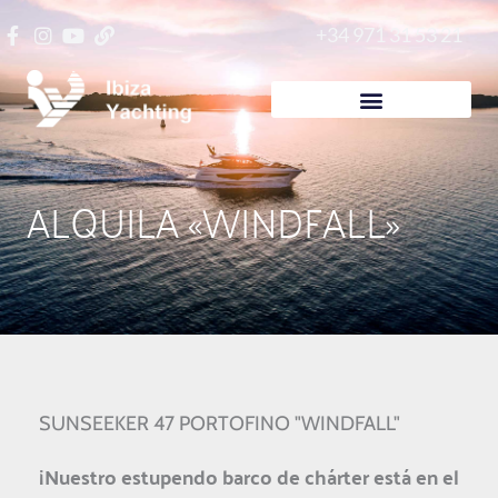
Ir
+34 971 31 53 21
al
contenido
ALQUILA «WINDFALL»
SUNSEEKER 47 PORTOFINO "WINDFALL"
¡Nuestro estupendo barco de chárter está en el