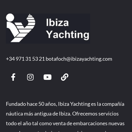
+34 971 31 53 21
botafoch@ibizayachting.com
F
I
Y
L
a
n
o
i
c
s
u
n
e
t
t
k
b
a
u
Fundado hace 50 años, Ibiza Yachting es la compañía
o
g
b
náutica más antigua de Ibiza. Ofrecemos servicios
o
r
e
todo el año tal como venta de embarcaciones nuevas
k
a
-
m