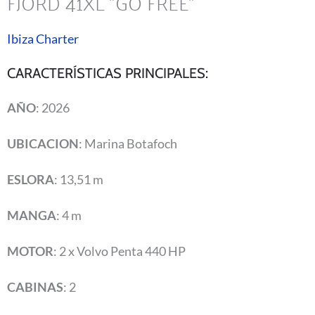
FJORD 41XL "GO FREE"
Ibiza Charter
CARACTERÍSTICAS PRINCIPALES:
AÑO
: 2026
UBICACION
: Marina Botafoch
ESLORA
: 13,51 m
MANGA
: 4 m
MOTOR
: 2 x Volvo Penta 440 HP
CABINAS
: 2