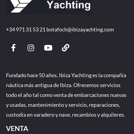
+34 971 31 53 21
botafoch@ibizayachting.com
F
I
Y
L
a
n
o
i
c
s
u
n
e
t
t
k
b
a
u
Fundado hace 50 años, Ibiza Yachting es la compañía
o
g
b
náutica más antigua de Ibiza. Ofrecemos servicios
o
r
e
todo el año tal como venta de embarcaciones nuevas
k
a
-
m
y usadas, mantenimiento y servicio, reparaciones,
f
custodia en varadero y nave, recambios y alquileres.
VENTA