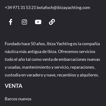
+34 971 31 53 21
botafoch@ibizayachting.com
F
I
Y
L
a
n
o
i
c
s
u
n
e
t
t
k
b
a
u
Fundado hace 50 años, Ibiza Yachting es la compañía
o
g
b
náutica más antigua de Ibiza. Ofrecemos servicios
o
r
e
todo el año tal como venta de embarcaciones nuevas
k
a
-
m
y usadas, mantenimiento y servicio, reparaciones,
f
custodia en varadero y nave, recambios y alquileres.
VENTA
Barcos nuevos