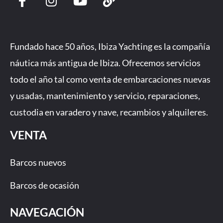
a
n
o
i
c
s
u
n
e
t
t
k
b
a
u
Fundado hace 50 años, Ibiza Yachting es la compañía
o
g
b
náutica más antigua de Ibiza. Ofrecemos servicios
o
r
e
todo el año tal como venta de embarcaciones nuevas
k
a
-
m
y usadas, mantenimiento y servicio, reparaciones,
f
custodia en varadero y nave, recambios y alquileres.
VENTA
Barcos nuevos
Barcos de ocasión
NAVEGACIÓN