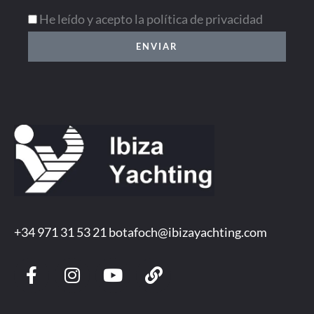
He leído y acepto la política de privacidad
ENVIAR
+34 971 31 53 21
botafoch@ibizayachting.com
F
I
Y
L
a
n
o
i
c
s
u
n