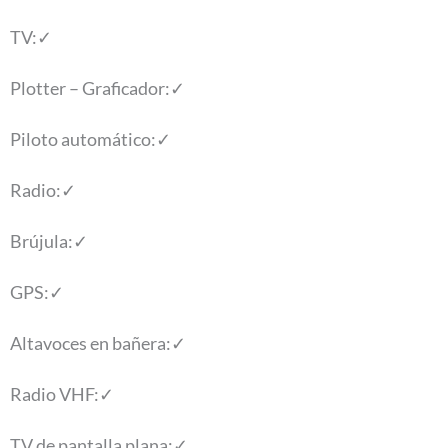
TV:
✓
Plotter – Graficador:
✓
Piloto automático:
✓
Radio:
✓
Brújula:
✓
GPS:
✓
Altavoces en bañera:
✓
Radio VHF:
✓
TV de pantalla plana:
✓