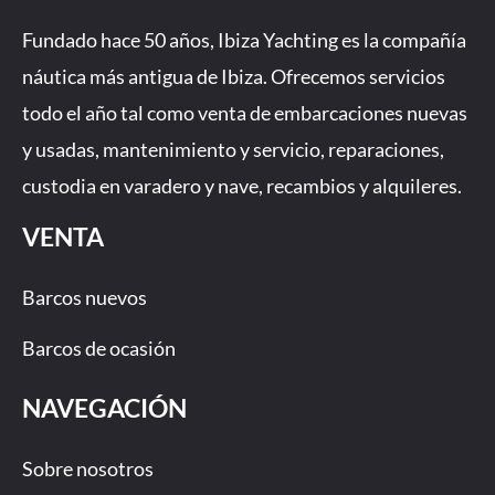
e
t
t
k
b
a
u
Fundado hace 50 años, Ibiza Yachting es la compañía
o
g
b
náutica más antigua de Ibiza. Ofrecemos servicios
o
r
e
todo el año tal como venta de embarcaciones nuevas
k
a
-
m
y usadas, mantenimiento y servicio, reparaciones,
f
custodia en varadero y nave, recambios y alquileres.
VENTA
Barcos nuevos
Barcos de ocasión
NAVEGACIÓN
Sobre nosotros