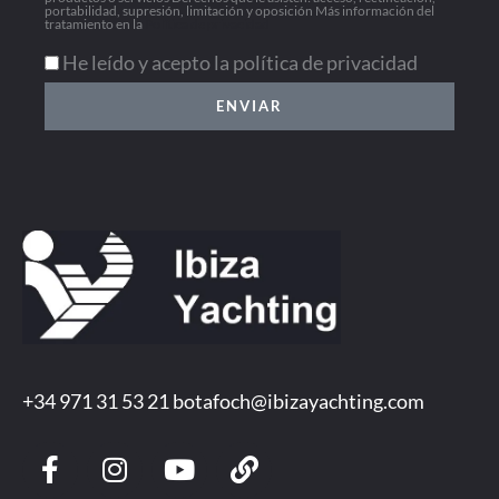
portabilidad, supresión, limitación y oposición Más información del
tratamiento en la
Política de privacidad
He leído y acepto la política de privacidad
ENVIAR
+34 971 31 53 21
botafoch@ibizayachting.com
F
I
Y
L
a
n
o
i