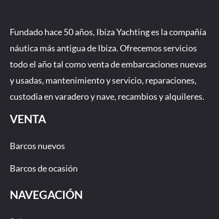
c
s
u
n
e
t
t
k
b
a
u
Fundado hace 50 años, Ibiza Yachting es la compañía
o
g
b
náutica más antigua de Ibiza. Ofrecemos servicios
o
r
e
todo el año tal como venta de embarcaciones nuevas
k
a
-
m
y usadas, mantenimiento y servicio, reparaciones,
f
custodia en varadero y nave, recambios y alquileres.
VENTA
Barcos nuevos
Barcos de ocasión
NAVEGACIÓN