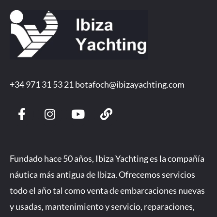
+34 971 31 53 21
botafoch@ibizayachting.com
F
I
Y
L
a
n
o
i
c
s
u
n
e
t
t
k
b
a
u
Fundado hace 50 años, Ibiza Yachting es la compañía
o
g
b
náutica más antigua de Ibiza. Ofrecemos servicios
o
r
e
todo el año tal como venta de embarcaciones nuevas
k
a
-
m
y usadas, mantenimiento y servicio, reparaciones,
f