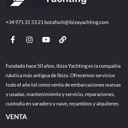
+34 971 31 53 21
botafoch@ibizayachting.com
F
I
Y
L
a
n
o
i
c
s
u
n
e
t
t
k
b
a
u
Fundado hace 50 años, Ibiza Yachting es la compañía
o
g
b
náutica más antigua de Ibiza. Ofrecemos servicios
o
r
e
todo el año tal como venta de embarcaciones nuevas
k
a
-
m
y usadas, mantenimiento y servicio, reparaciones,
f
custodia en varadero y nave, recambios y alquileres.
VENTA