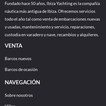
b
a
u
Fundado hace 50 años, Ibiza Yachting es la compañía
o
g
b
náutica más antigua de Ibiza. Ofrecemos servicios
o
r
e
todo el año tal como venta de embarcaciones nuevas
k
a
-
m
y usadas, mantenimiento y servicio, reparaciones,
f
custodia en varadero y nave, recambios y alquileres.
VENTA
Barcos nuevos
Barcos de ocasión
NAVEGACIÓN
Sobre nosotros
Villas