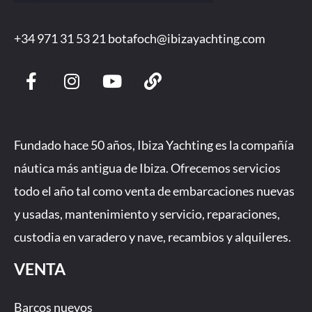
+34 971 31 53 21
botafoch@ibizayachting.com
F
I
Y
L
a
n
o
i
c
s
u
n
e
t
t
k
b
a
u
Fundado hace 50 años, Ibiza Yachting es la compañía
o
g
b
náutica más antigua de Ibiza. Ofrecemos servicios
o
r
e
todo el año tal como venta de embarcaciones nuevas
k
a
-
m
y usadas, mantenimiento y servicio, reparaciones,
f
custodia en varadero y nave, recambios y alquileres.
VENTA
Barcos nuevos