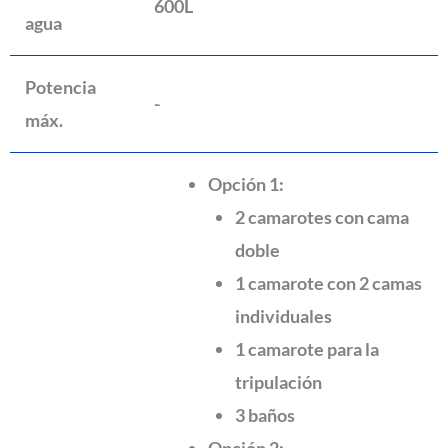
600L
agua
Potencia
-
máx.
Opción 1:
2 camarotes con cama
doble
1 camarote con 2 camas
individuales
1 camarote para la
tripulación
3 baños
Opción 2: