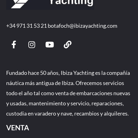
+34 971 31 53 21
botafoch@ibizayachting.com
F
I
Y
L
a
n
o
i
c
s
u
n
e
t
t
k
b
a
u
Fundado hace 50 años, Ibiza Yachting es la compañía
o
g
b
náutica más antigua de Ibiza. Ofrecemos servicios
o
r
e
todo el año tal como venta de embarcaciones nuevas
k
a
-
m
y usadas, mantenimiento y servicio, reparaciones,
f
custodia en varadero y nave, recambios y alquileres.
VENTA