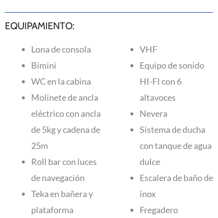
EQUIPAMIENTO:
Lona de consola
VHF
Bimini
Equipo de sonido
WC en la cabina
HI-FI con 6
Molinete de ancla
altavoces
eléctrico con ancla
Nevera
de 5kg y cadena de
Sistema de ducha
25m
con tanque de agua
Roll bar con luces
dulce
de navegación
Escalera de baño de
Teka en bañera y
inox
plataforma
Fregadero