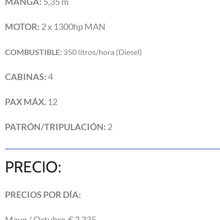
MANGA:
5,35 m
MOTOR:
2 x 1300hp MAN
COMBUSTIBLE:
350
litros/hora (Diesel)
CABINAS:
4
PAX MÁX.
12
PATRÓN/TRIPULACIÓN:
2
PRECIO:
PRECIOS POR DÍA:
Mayo / Octubre € 2.335