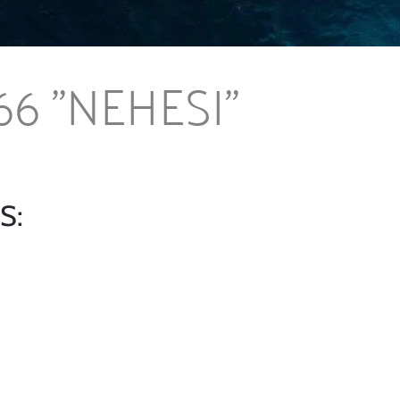
 ''NEHESI''
S: